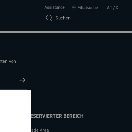
Assistance
Filialsuche
AT/€
Suchen
hten von
RESERVIERTER BEREICH
Trade Area