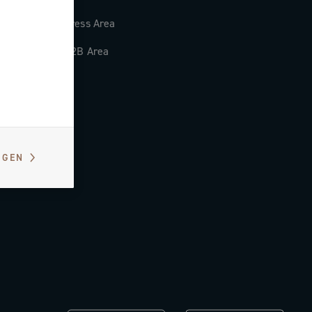
Press Area
B2B Area
IGEN