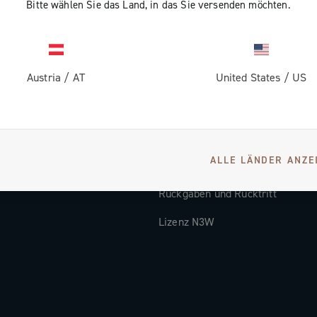
Bitte wählen Sie das Land, in das Sie versenden möchten.
Dokumentation
Video-Tutorial
Austria
/
AT
United States
/
US
ns
FAQ
Distributors and Service Center
Zahlungsarten
ALLE LÄNDER ANZE
Versandländer und -zeiten
Rückgaben und Rücktritt
Lizenz N3W