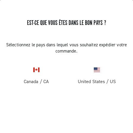
EST-CE QUE VOUS ÊTES DANS LE BON PAYS ?
RECEVEZ DES NOUVELLES ET DES MISES À JOUR
Abonnez-vous et restez informé des nouveautés
Sélectionnez le pays dans lequel vous souhaitez expédier votre
commande.
Canada
/
CA
United States
/
US
ROUTE
Route
ABOUT
Gravel
Société
ASSISTANCE
Pista