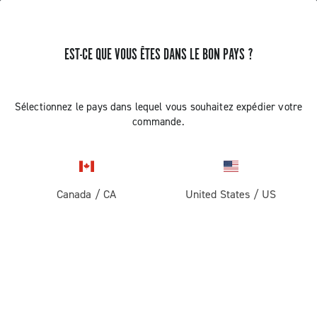
EST-CE QUE VOUS ÊTES DANS LE BON PAYS ?
RECEVEZ DES NOUVELLES ET DES MISES À JOUR
Abonnez-vous et restez informé des nouveautés
Sélectionnez le pays dans lequel vous souhaitez expédier votre
commande.
Canada
/
CA
United States
/
US
ROUTE
Route
ABOUT
Gravel
Société
ASSISTANCE
Pista