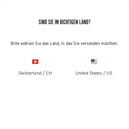
SIND SIE IM RICHTIGEN LAND?
Komponenten Fur Rennrader
KOMPONENTEN FUR RENNRADER
Bitte wählen Sie das Land, in das Sie versenden möchten.
Filter
Ansehen:
1
2
Sortieren Nach
Switzerland
/
CH
United States
/
US
Preis Absteigend
Preis Aufsteigend
VORHERIGE LADEN