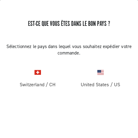
EST-CE QUE VOUS ÊTES DANS LE BON PAYS ?
RECEVEZ DES NOUVELLES ET DES MISES À JOUR
Abonnez-vous et restez informé des nouveautés
Sélectionnez le pays dans lequel vous souhaitez expédier votre
commande.
Switzerland
/
CH
United States
/
US
ROUTE
Route
ABOUT
Gravel
Société
ASSISTANCE
Pista