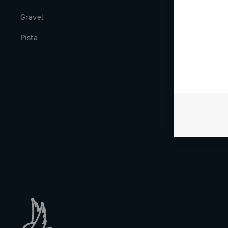
Gravel
Historia
Pista
The Journal
Trabaja con n