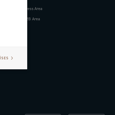
Press Area
B2B Area
ÍSES