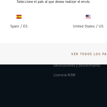
Seleccione el país al que desea realizar el envío.
Documentación
Video instrucciones
Spain
/
ES
United States
/
US
osotros
FAQ
Distributors and Service Center
Formas de pago
VER TODOS LOS PA
Países y tiempos de expedición
Devoluciones y desistimiento
Licencia N3W