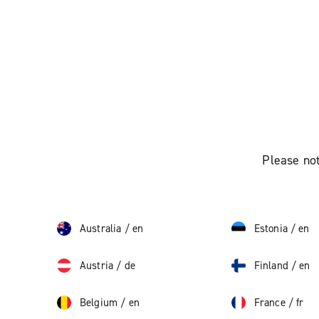
Please not
Australia
/
en
Estonia
/
en
Austria
/
de
Finland
/
en
Belgium
/
en
France
/
fr