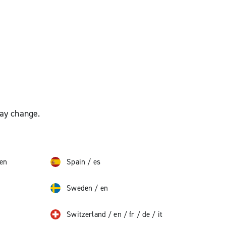
may change.
en
Spain
/
es
Sweden
/
en
Switzerland
/
en
/
fr
/
de
/
it