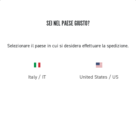
SEI NEL PAESE GIUSTO?
RICEVI NOTIZIE E AGGIORNAMENTI
Iscriviti e resta aggiornato sulle ultime novità
Selezionare il paese in cui si desidera effettuare la spedizione.
Italy
/
IT
United States
/
US
PRODOTTI
Strada
ABOUT
Gravel
Azienda
ASSISTENZA
Pista