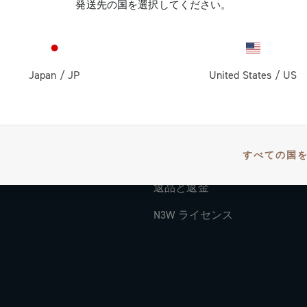
発送先の国を選択してください。
ドキュメント
チュートリアル・ビデオ
FAQ
Japan
/
JP
United States
/
US
ディストリビューター & サー
ー
支払方法
すべての国
国と配送時間
返品と返金
N3W ライセンス