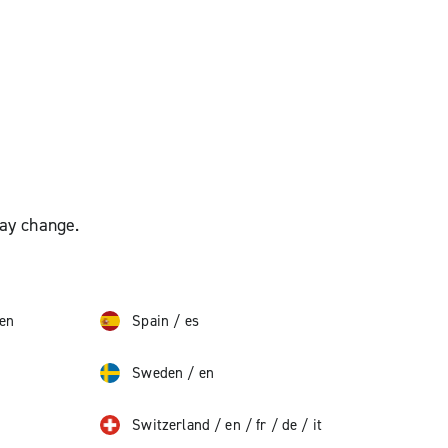
may change.
en
Spain
/
es
Sweden
/
en
Switzerland
/
en
/
fr
/
de
/
it