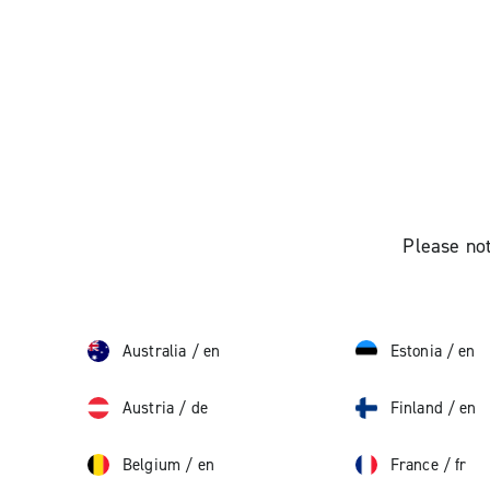
Please not
Australia
/
en
Estonia
/
en
Austria
/
de
Finland
/
en
Belgium
/
en
France
/
fr