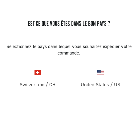
EST-CE QUE VOUS ÊTES DANS LE BON PAYS ?
F.A.Q.
Sélectionnez le pays dans lequel vous souhaitez expédier votre
Vous trouverez ici les réponses aux questions
commande.
fréquemment posées
Switzerland
/
CH
United States
/
US
F.A.Q.
Documentation
Filtres
Vidéos tutorielles