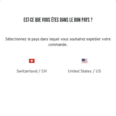
RECEVEZ DES NOUVELLES ET DES MISES À JOUR
EST-CE QUE VOUS ÊTES DANS LE BON PAYS ?
Abonnez-vous et restez informé des nouveautés
Sélectionnez le pays dans lequel vous souhaitez expédier votre
commande.
ROUTE
Switzerland
/
CH
United States
/
US
Route
ABOUT
Gravel
Société
ASSISTANCE
Pista
Histoire
Contactez-nous
SECTION RÉSERVÉE