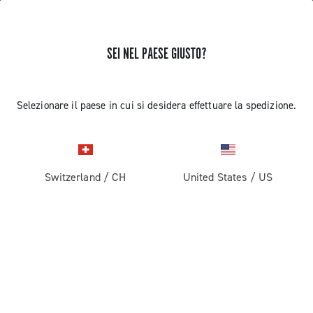
SEI NEL PAESE GIUSTO?
LUNGHEZZA CATENA EKAR 13S CON
Selezionare il paese in cui si desidera effettuare la spedizione.
PIN
Scopri come definire la lunghezza della catena 13s con
HD-link
Switzerland
/
CH
United States
/
US