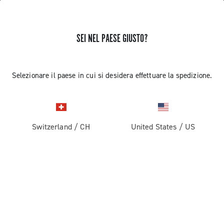
SEI NEL PAESE GIUSTO?
NESSUN RISULTATO TROVATO
Selezionare il paese in cui si desidera effettuare la spedizione.
Switzerland
/
CH
United States
/
US
RICEVI NOTIZIE E AGGIORNAMENTI
Iscriviti e resta aggiornato sulle ultime novità