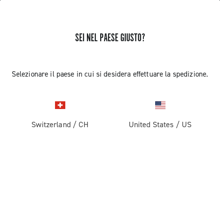
SEI NEL PAESE GIUSTO?
MONTAGGIO E SMONTAGGIO DELLA
Selezionare il paese in cui si desidera effettuare la spedizione.
GUARNITURA ULTRA TORQUE
CAMPAGNOLO
Switzerland
/
CH
United States
/
US
Scopri come montare e smontare la guarnitura Ultra
Torque