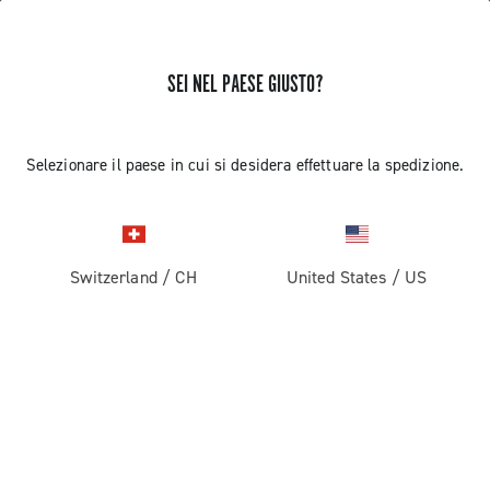
SEI NEL PAESE GIUSTO?
Componenti per Bici Da Corsa
Selezionare il paese in cui si desidera effettuare la spedizione.
Switzerland
/
CH
United States
/
US