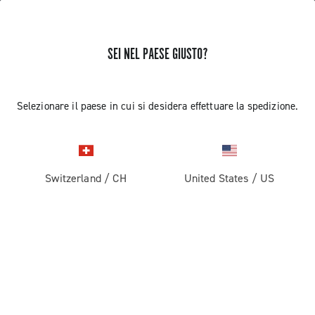
SEI NEL PAESE GIUSTO?
Componenti per Bici Da Corsa
Selezionare il paese in cui si desidera effettuare la spedizione.
Switzerland
/
CH
United States
/
US