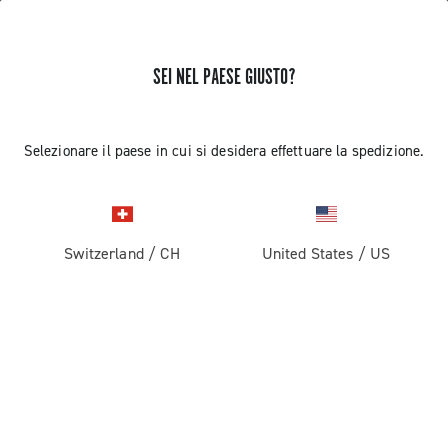
SEI NEL PAESE GIUSTO?
RICEVI NOTIZIE E AGGIORNAMENTI
Iscriviti e resta aggiornato sulle ultime novità
Selezionare il paese in cui si desidera effettuare la spedizione.
Switzerland
/
CH
United States
/
US
PRODOTTI
Strada
ABOUT
Gravel
Azienda
ASSISTENZA
Pista