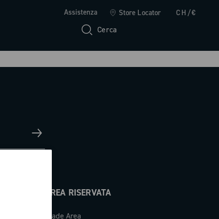
Assistenza
Store Locator
CH/€
Cerca
AREA RISERVATA
Trade Area