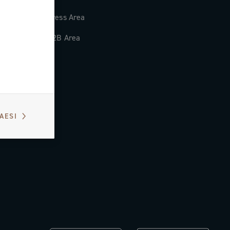
Press Area
B2B Area
PAESI