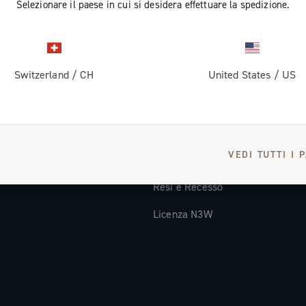
Selezionare il paese in cui si desidera effettuare la spedizione.
Documentazione tecnica
Video Tutorial
Switzerland
/
CH
United States
/
US
oi
FAQ
Distributori e Service Center
Metodi di Pagamento
VEDI TUTTI I 
Paesi e tempi di spedizione
Resi e Recesso
Licenza N3W