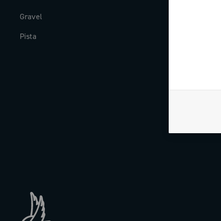
Gravel
Storia
Pista
The Journal
Lavora con n