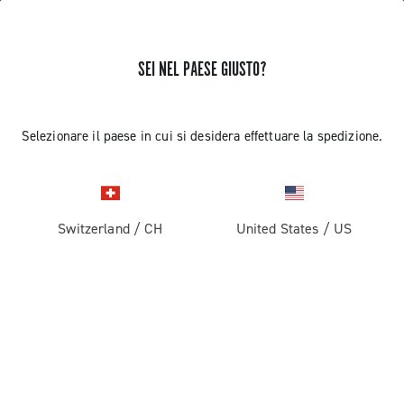
SEI NEL PAESE GIUSTO?
RICEVI NOTIZIE E AGGIORNAMENTI
Iscriviti e resta aggiornato sulle ultime novità
Selezionare il paese in cui si desidera effettuare la spedizione.
Switzerland
/
CH
United States
/
US
PRODOTTI
Strada
ABOUT
Gravel
Azienda
ASSISTENZA
Pista