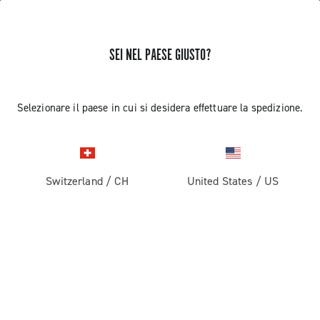
SEI NEL PAESE GIUSTO?
RICEVI NOTIZIE E AGGIORNAMENTI
Iscriviti e resta aggiornato sulle ultime novità
Selezionare il paese in cui si desidera effettuare la spedizione.
Switzerland
/
CH
United States
/
US
PRODOTTI
Strada
ABOUT
Gravel
Azienda
ASSISTENZA
Pista