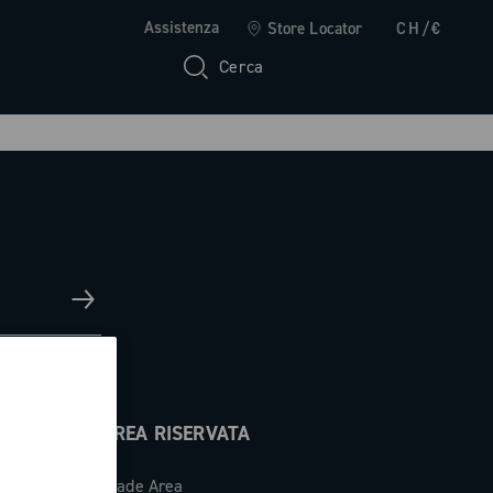
Assistenza
Store Locator
CH/€
Cerca
AREA RISERVATA
Trade Area