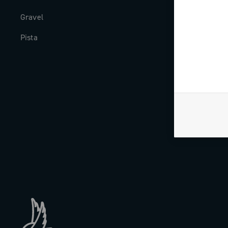
Gravel
Storia
Pista
The Journal
Lavora con n