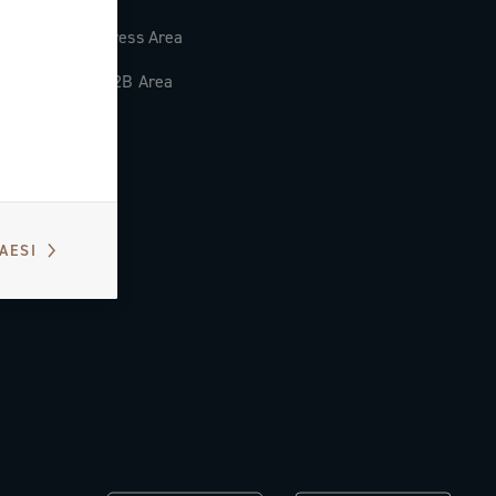
Press Area
B2B Area
PAESI