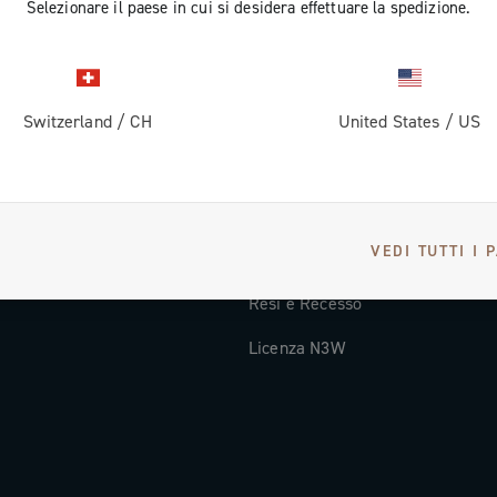
Selezionare il paese in cui si desidera effettuare la spedizione.
Documentazione tecnica
Video Tutorial
Switzerland
/
CH
United States
/
US
oi
FAQ
Distributori e Service Center
Metodi di Pagamento
VEDI TUTTI I 
Paesi e tempi di spedizione
Resi e Recesso
Licenza N3W