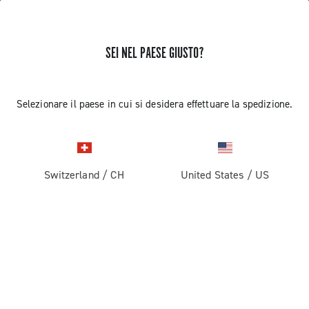
SEI NEL PAESE GIUSTO?
Componenti per Bici Da Corsa
Selezionare il paese in cui si desidera effettuare la spedizione.
Switzerland
/
CH
United States
/
US