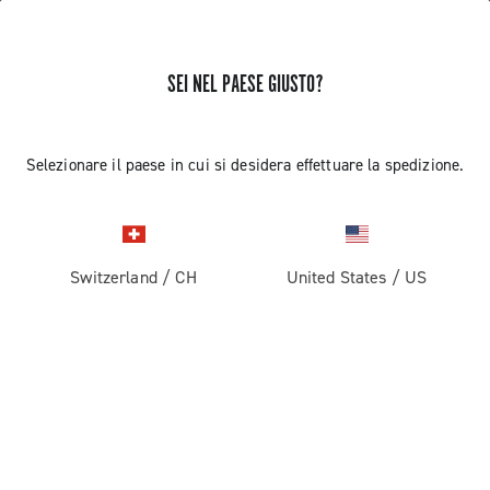
SEI NEL PAESE GIUSTO?
RICEVI NOTIZIE E AGGIORNAMENTI
Iscriviti e resta aggiornato sulle ultime novità
Selezionare il paese in cui si desidera effettuare la spedizione.
Switzerland
/
CH
United States
/
US
PRODOTTI
Strada
ABOUT
Gravel
Azienda
ASSISTENZA
Pista