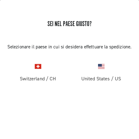
SEI NEL PAESE GIUSTO?
RICEVI NOTIZIE E AGGIORNAMENTI
Iscriviti e resta aggiornato sulle ultime novità
Selezionare il paese in cui si desidera effettuare la spedizione.
Switzerland
/
CH
United States
/
US
PRODOTTI
Strada
ABOUT
Gravel
Azienda
ASSISTENZA
Pista