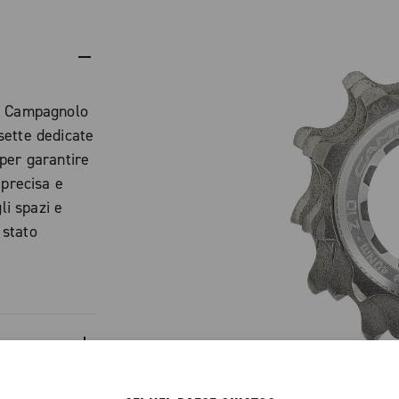
s, Campagnolo
sette dedicate
per garantire
 precisa e
li spazi e
 stato
 senza
libera: viene
nza adattatori
alla finitura
 ridurre i