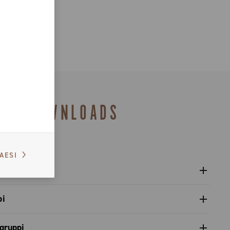
DOWNLOADS
PAESI
ente pacco pignoni - Super Record X
bi
icambi gamma 2026 – Preview
gruppi