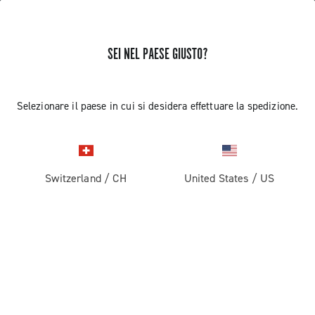
SEI NEL PAESE GIUSTO?
Componenti per Bici Da Corsa
Selezionare il paese in cui si desidera effettuare la spedizione.
Switzerland
/
CH
United States
/
US