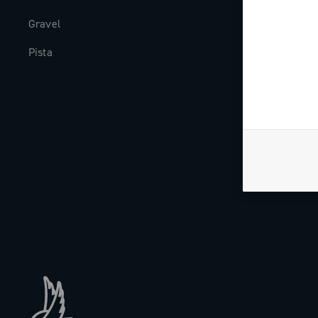
Gravel
Storia
Pista
The Journal
Lavora con n