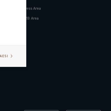
Press Area
B2B Area
PAESI