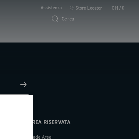
Assistenza
Store Locator
CH/€
Cerca
AREA RISERVATA
Trade Area