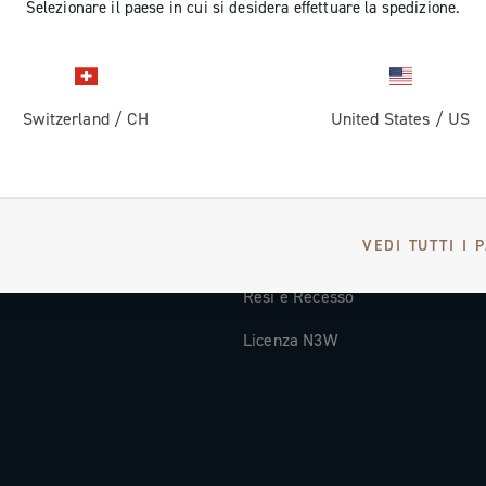
Selezionare il paese in cui si desidera effettuare la spedizione.
Documentazione tecnica
Video Tutorial
Switzerland
/
CH
United States
/
US
oi
FAQ
Distributori e Service Center
Metodi di Pagamento
VEDI TUTTI I 
Paesi e tempi di spedizione
Resi e Recesso
Licenza N3W