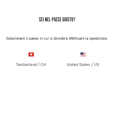
SEI NEL PAESE GIUSTO?
RICEVI NOTIZIE E AGGIORNAMENTI
Iscriviti e resta aggiornato sulle ultime novità
Selezionare il paese in cui si desidera effettuare la spedizione.
Switzerland
/
CH
United States
/
US
PRODOTTI
Strada
ABOUT
Gravel
Azienda
ASSISTENZA
Pista