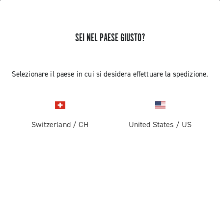
SEI NEL PAESE GIUSTO?
RICEVI NOTIZIE E AGGIORNAMENTI
Iscriviti e resta aggiornato sulle ultime novità
Selezionare il paese in cui si desidera effettuare la spedizione.
Switzerland
/
CH
United States
/
US
PRODOTTI
Strada
ABOUT
Gravel
Azienda
ASSISTENZA
Pista