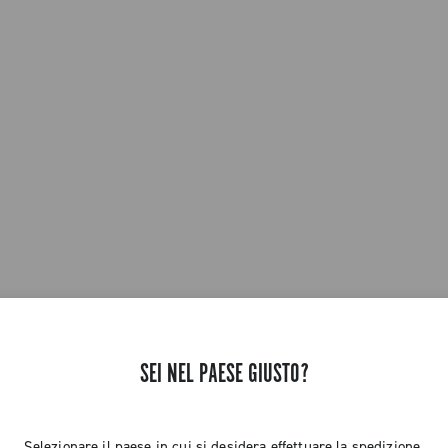
SEI NEL PAESE GIUSTO?
Selezionare il paese in cui si desidera effettuare la spedizione.