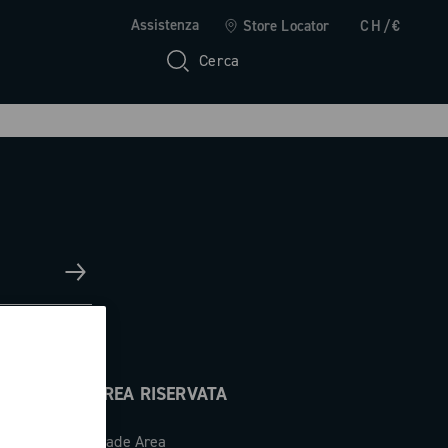
Assistenza
Store Locator
CH/€
Cerca
AREA RISERVATA
Trade Area