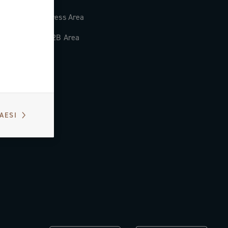
Press Area
B2B Area
PAESI