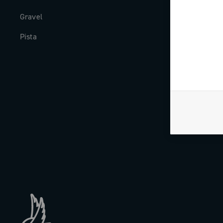
Gravel
Storia
Pista
The Journal
Lavora con n