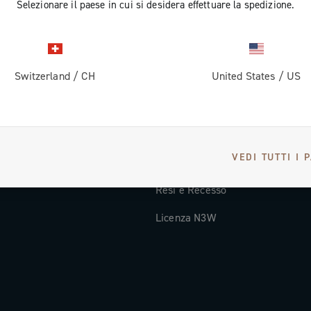
Selezionare il paese in cui si desidera effettuare la spedizione.
Documentazione tecnica
Video Tutorial
Switzerland
/
CH
United States
/
US
oi
FAQ
Distributori e Service Center
Metodi di Pagamento
VEDI TUTTI I 
Paesi e tempi di spedizione
Resi e Recesso
Licenza N3W