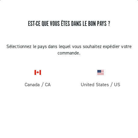
RECEVEZ DES NOUVELLES ET DES MISES À JOUR
EST-CE QUE VOUS ÊTES DANS LE BON PAYS ?
Abonnez-vous et restez informé des nouveautés
Sélectionnez le pays dans lequel vous souhaitez expédier votre
commande.
ROUTE
Canada
/
CA
United States
/
US
Route
ABOUT
Gravel
Société
ASSISTANCE
Pista
Histoire
Contactez-nous
SECTION RÉSERVÉE