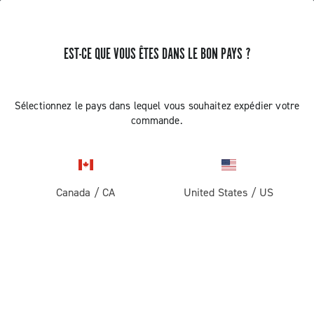
EST-CE QUE VOUS ÊTES DANS LE BON PAYS ?
RECEVEZ DES NOUVELLES ET DES MISES À JOUR
Abonnez-vous et restez informé des nouveautés
Sélectionnez le pays dans lequel vous souhaitez expédier votre
commande.
Canada
/
CA
United States
/
US
ROUTE
Route
ABOUT
Gravel
Société
ASSISTANCE
Pista