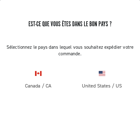
EST-CE QUE VOUS ÊTES DANS LE BON PAYS ?
RECEVEZ DES NOUVELLES ET DES MISES À JOUR
Abonnez-vous et restez informé des nouveautés
Sélectionnez le pays dans lequel vous souhaitez expédier votre
commande.
Canada
/
CA
United States
/
US
ROUTE
Route
ABOUT
Gravel
Société
ASSISTANCE
Pista