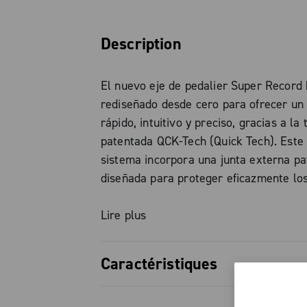
Description
El nuevo eje de pedalier Super Record 
rediseñado desde cero para ofrecer u
rápido, intuitivo y preciso, gracias a la
patentada QCK-Tech (Quick Tech). Este
sistema incorpora una junta externa pa
diseñada para proteger eficazmente lo
de bolas de agentes externos como el a
y la arena. El eje central, de poliamida
Lire plus
fibra de vidrio, garantiza un cierre her
impecable, evitando cualquier contamin
Caractéristiques
Los nuevos casquetes alojan rodamient
inoxidable sobredimensionados, que se
Structure complètement revue afin