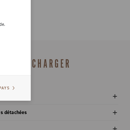
de.
TÉLÉCHARGER
PAYS
ue
k-Tech / Pro-Tech / Ultra Torque / Power Torque / Power
es détachées
pièces détachées gamme 2026 – Preview