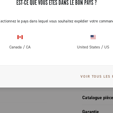
ue,
EST-CE QUE VOUS ÊTES DANS LE BON PAYS ?
tif du groupe.
 resultado es
 en diverses
transmisión de
principaux
de alto
lectionnez le pays dans lequel vous souhaitez expédier votre comman
s sur le
iento se
o, incluso en
Canada
/
CA
United States
/
US
e pedalier
S
a garantizar
entes
VOIR TOUS LES 
Manuel techniq
Cuvettes Qc
Catalogue pièc
Torque+
Catalogue 
Garantie