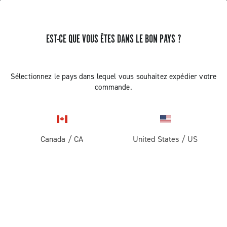
EST-CE QUE VOUS ÊTES DANS LE BON PAYS ?
PAS DE RÉSULTAT
Sélectionnez le pays dans lequel vous souhaitez expédier votre
commande.
Canada
/
CA
United States
/
US
RECEVEZ DES NOUVELLES ET DES MISES À JOUR
Abonnez-vous et restez informé des nouveautés