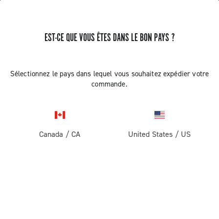
EST-CE QUE VOUS ÊTES DANS LE BON PAYS ?
RECEVEZ DES NOUVELLES ET DES MISES À JOUR
Abonnez-vous et restez informé des nouveautés
Sélectionnez le pays dans lequel vous souhaitez expédier votre
commande.
Canada
/
CA
United States
/
US
ROUTE
Route
ABOUT
Gravel
Société
ASSISTANCE
Pista