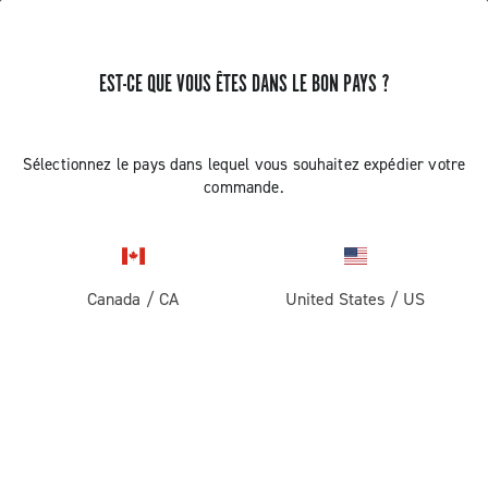
EST-CE QUE VOUS ÊTES DANS LE BON PAYS ?
RECEVEZ DES NOUVELLES ET DES MISES À JOUR
Abonnez-vous et restez informé des nouveautés
Sélectionnez le pays dans lequel vous souhaitez expédier votre
commande.
Canada
/
CA
United States
/
US
ROUTE
Route
ABOUT
Gravel
Société
ASSISTANCE
Pista