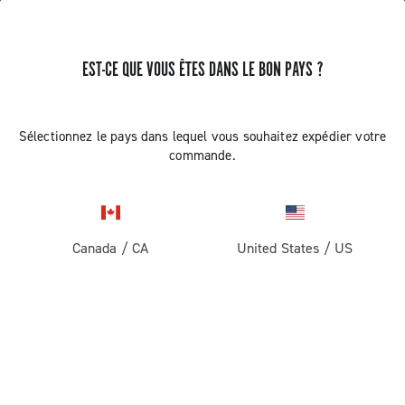
EST-CE QUE VOUS ÊTES DANS LE BON PAYS ?
RECEVEZ DES NOUVELLES ET DES MISES À JOUR
Abonnez-vous et restez informé des nouveautés
Sélectionnez le pays dans lequel vous souhaitez expédier votre
commande.
Canada
/
CA
United States
/
US
ROUTE
Route
ABOUT
Gravel
Société
ASSISTANCE
Pista