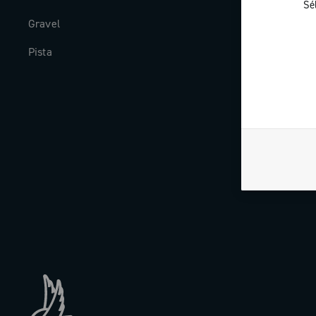
Sé
Gravel
Histoire
Pista
The Journal
Travailler av