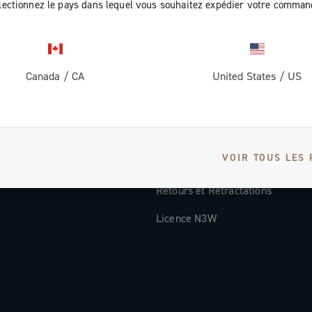
lectionnez le pays dans lequel vous souhaitez expédier votre comman
Documentation
Vidéos Tutorielles
Canada
/
CA
United States
/
US
ec nous
FAQ
Distributors and Service Center
Modes de paiement
VOIR TOUS LES 
Pays et délais de livraison
Retours et Rétractations
Licence N3W