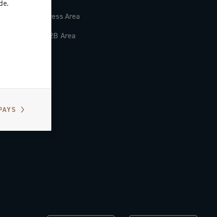
de.
Press Area
B2B Area
PAYS