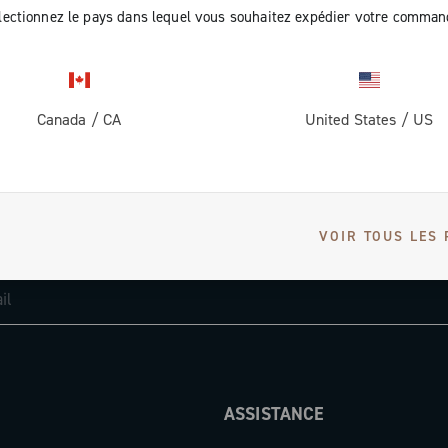
lectionnez le pays dans lequel vous souhaitez expédier votre comman
Canada
/
CA
United States
/
US
RECEVEZ DES NOUVELLES ET DES MISES À JOUR
VOIR TOUS LES 
Abonnez-vous et restez informé des nouveautés
ASSISTANCE