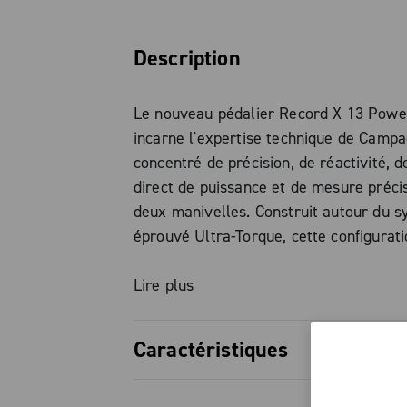
Description
Le nouveau pédalier Record X 13 Powe
incarne l'expertise technique de Campa
concentré de précision, de réactivité, d
direct de puissance et de mesure préci
deux manivelles. Construit autour du 
éprouvé Ultra-Torque, cette configurat
un Q-factor de 152 mm et une ligne de 
mm pour assurer une compatibilité tota
Lire plus
cadres de gravel. Le pédalier délivre u
transmission de puissance immédiate e
Caractéristiques
grâce à l'axe en acier combiné à des m
légères en fibre de carbone, optimisant 
Précision exceptionnelle : Systè