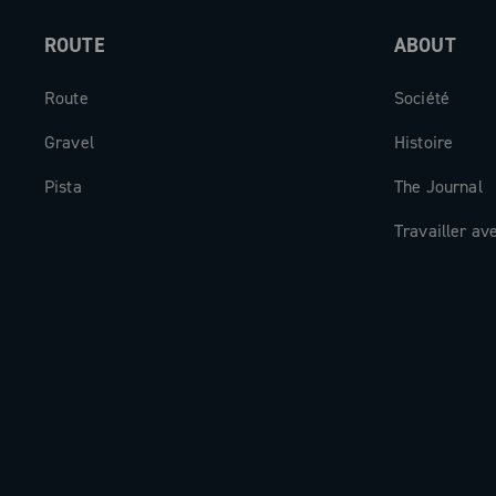
biomécaniques.
ROUTE
ABOUT
Fruit d'une ingénierie de pointe axée sur
Route
Société
l'efficacité, la légèreté et l'aérodynam
Gravel
Histoire
fonctionnel, le pédalier est fabriqué en 
avec le design distinctif de Campagnolo 
Pista
The Journal
carbone apparente et marquage dédié 
Travailler av
Chaque watt généré est efficacement tr
mesuré avec précision et converti en 