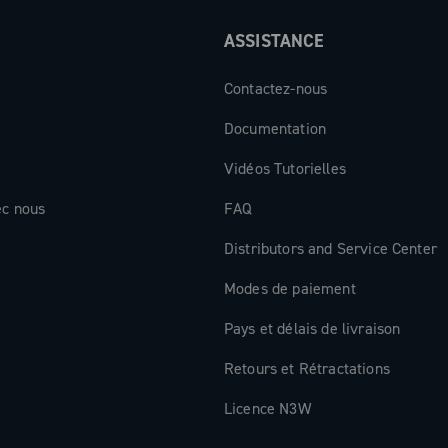
ASSISTANCE
 la rigidité,
Contactez-nous
isme
Documentation
Europe et fini
: fibre de
Vidéos Tutorielles
« Record X ».
ec nous
FAQ
ansféré,
performance.
Distributors and Service Center
Modes de paiement
Pays et délais de livraison
Retours et Rétractations
Licence N3W