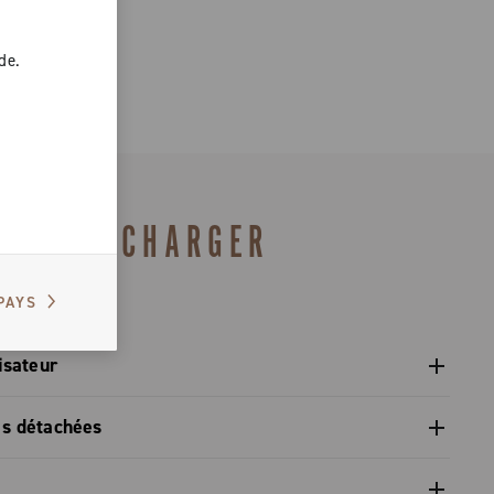
de.
TÉLÉCHARGER
PAYS
isateur
isateur pédalier - Platform 13
es détachées
gulatory Information - Power Meter - Platform 13
pièces détachées gamme 2027 – Preview