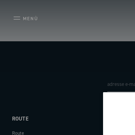
MENÙ
ROUTE
ABOUT
Route
Société