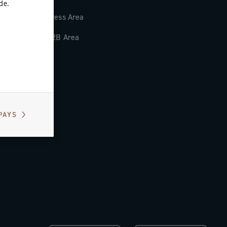
de.
Press Area
B2B Area
PAYS