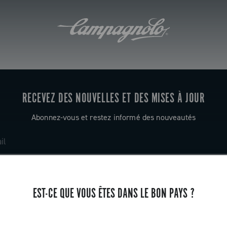
RECEVEZ DES NOUVELLES ET DES MISES À JOUR
Abonnez-vous et restez informé des nouveautés
EST-CE QUE VOUS ÊTES DANS LE BON PAYS ?
ASSISTANCE
Contactez-nous