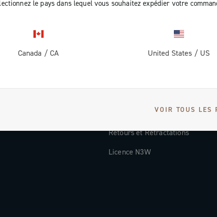
lectionnez le pays dans lequel vous souhaitez expédier votre comman
Documentation
Vidéos Tutorielles
Canada
/
CA
United States
/
US
ec nous
FAQ
Distributors and Service Center
Modes de paiement
VOIR TOUS LES 
Pays et délais de livraison
Retours et Rétractations
Licence N3W