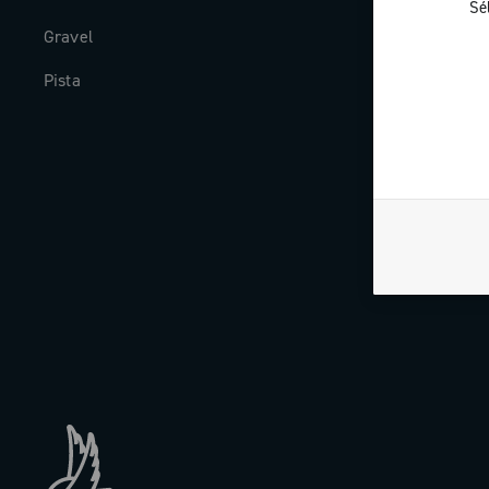
Sé
Gravel
Histoire
Pista
The Journal
Travailler av