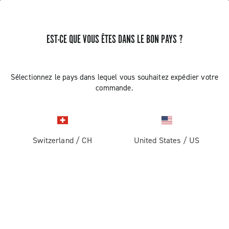
EST-CE QUE VOUS ÊTES DANS LE BON PAYS ?
Route
Roues Pour Vélos De Course
Sélectionnez le pays dans lequel vous souhaitez expédier votre
commande.
Switzerland
/
CH
United States
/
US