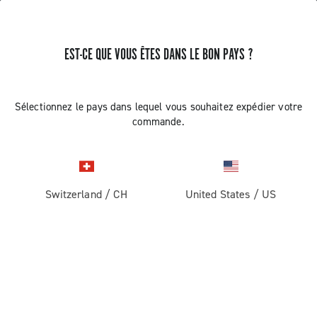
RECEVEZ DES NOUVELLES ET DES MISES À JOUR
EST-CE QUE VOUS ÊTES DANS LE BON PAYS ?
Abonnez-vous et restez informé des nouveautés
Sélectionnez le pays dans lequel vous souhaitez expédier votre
commande.
ROUTE
Switzerland
/
CH
United States
/
US
Route
ABOUT
Gravel
Société
ASSISTANCE
Pista
Histoire
Contactez-nous
SECTION RÉSERVÉE