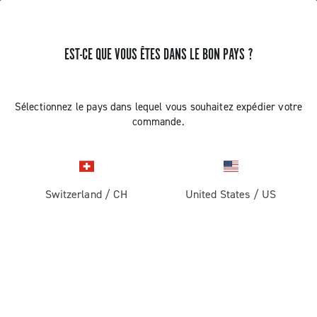
RECEVEZ DES NOUVELLES ET DES MISES À JOUR
EST-CE QUE VOUS ÊTES DANS LE BON PAYS ?
Abonnez-vous et restez informé des nouveautés
Sélectionnez le pays dans lequel vous souhaitez expédier votre
commande.
ROUTE
Switzerland
/
CH
United States
/
US
Route
ABOUT
Gravel
Société
ASSISTANCE
Pista
Histoire
Contactez-nous
SECTION RÉSERVÉE