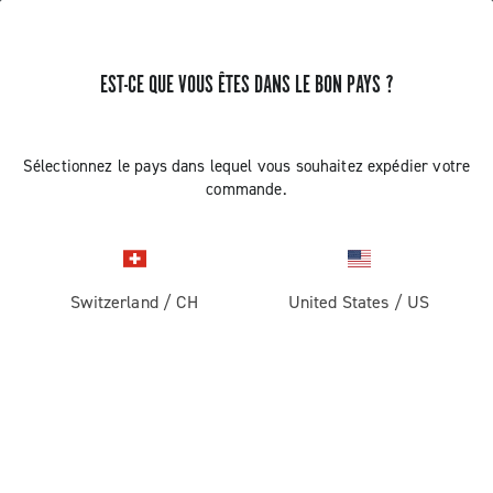
EST-CE QUE VOUS ÊTES DANS LE BON PAYS ?
RECEVEZ DES NOUVELLES ET DES MISES À JOUR
Abonnez-vous et restez informé des nouveautés
Sélectionnez le pays dans lequel vous souhaitez expédier votre
commande.
Switzerland
/
CH
United States
/
US
ROUTE
Route
ABOUT
Gravel
Société
ASSISTANCE
Pista