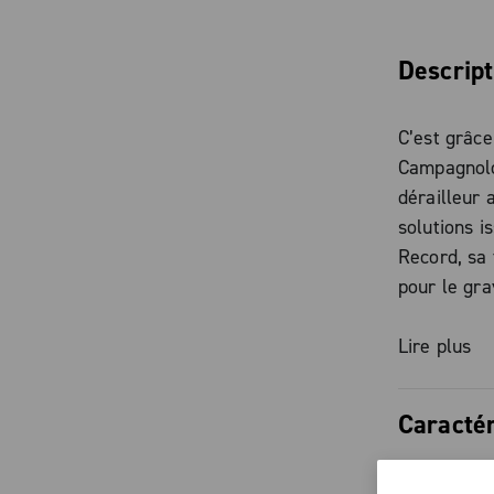
Descript
C’est grâce
Campagnolo,
dérailleur 
solutions i
Record, sa 
pour le gra
l’utilisati
rapports av
Lire plus
cadence con
manière à 
Caractér
tout-terrai
et fiables,
Nouvelle co