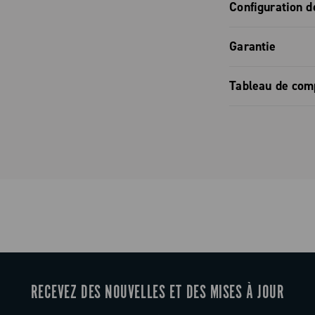
Catalogue p
Configuration d
es parcours gravel. De plus, les vis sont en acier inoxydab
us longtemps dans les conditions les plus difficiles.
Configurati
Garantie
Garantie co
Tableau de comp
Tableau de 
RECEVEZ DES NOUVELLES ET DES MISES À JOUR