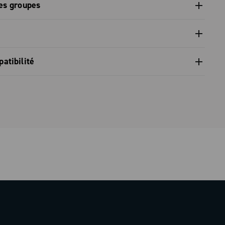
ièces détachées et outils gamme 2024 - Partie A
es groupes
le pour
on du groupe - Ekar 13s
nventionnelle limitèe
atibilité
compatibilité groupe Ekar