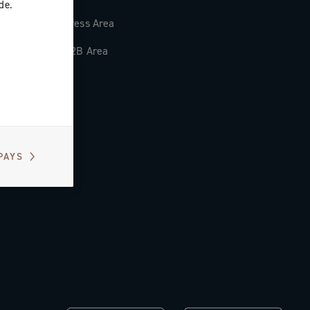
de.
Press Area
B2B Area
PAYS