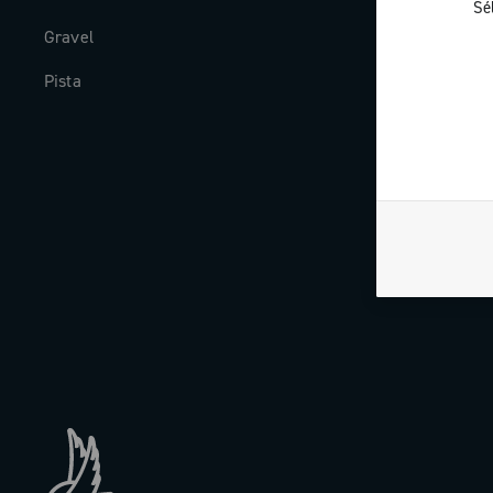
Sé
Gravel
Histoire
Pista
The Journal
Travailler av