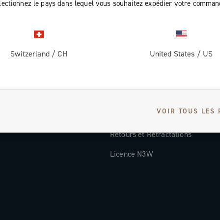
lectionnez le pays dans lequel vous souhaitez expédier votre comman
Documentation
Vidéos Tutorielles
Switzerland
/
CH
United States
/
US
ec nous
FAQ
Distributors and Service Center
Modes de paiement
VOIR TOUS LES 
Pays et délais de livraison
Retours et Rétractations
Licence N3W